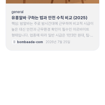
general
유흥알바 구하는 법과 안전 수칙 비교 (2025)
핵심: 밤알바는 주로 밤시간대에 근무하며 비교적 시급이
높은 대신 안전과 근무환경 확인이 필수인 아르바이트
형태입니다. 업종에 따라 일반 시급은 1만3만 원대, 팁·
수당 포함 시 월 200만500만 원 수준까지 달라지므로
B
bombaada-com
2026년 7월 25일
지원 전에 근무조건을 꼼꼼히…