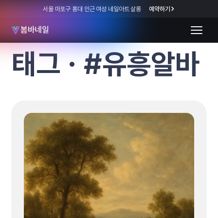
서울 마포구 홍대 인근 여성 네일아트 살롱
예약하기
봄바네일
태그 · #유흥알바