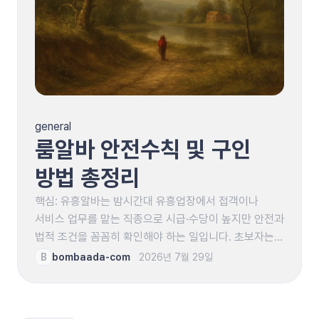
general
룸알바 안전수칙 및 구인
방법 총정리
핵심: 유흥알바는 밤시간대 유흥업장에서 접객이나
서비스 업무를 맡는 직종으로 시급·수당이 높지만 안전과
법적 조건을 꼼꼼히 확인해야 하는 일입니다. 초보자는
근무 형태, 임금 구조, 신원 확인 절차를 먼저 학습하고
B
bombaada-com
2026년 7월 29일
지인 추천이나 검증된 채널을 통해…